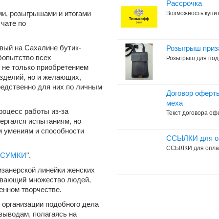
Рассрочка
и, розыгрышами и итогами
Возможность купит
чате по
вый на Сахалине бутик-
Розыгрыш приз
бопытство всех
Розыгрыш для под
 не только приобретением
зделий, но и желающих,
редственно для них по личным
Договор оферты
меха
роцесс работы из-за
Текст договора о
ергался испытаниям, но
м умениям и способности
ССЫЛКИ для оп
ССЫЛКИ для опл
СУМКИ
".
изанерской линейки женских
тывающий множество людей,
енном творчестве.
 организации подобного дела
выводам, полагаясь на