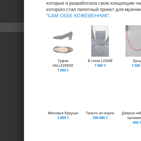
которые я разработала свою концепцию ча
которого стал пилотный проект для мужчи
"
САМ СЕБЕ КОЖЕВЕННИК
".
Туфли
В стиле LOEWE
Бус
VALLEVERDE
7 000
1 500
q
7 000
q
Меховые беруши
Пальто из норки
Джерси на
3 000
100 000
орнамент
q
q
650