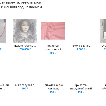
сти проекта, результатом
н и женщин под названием
ы
Пальто из лисы ...
Трикотаж
Чехол ко Дню ...
Сум
280 000
однотонный
4 000
1
q
q
q
450
q
бивной
Байка голубая с ...
Трикотаж сетка
Трикотаж
Г
 ...
600
жаккард
фактурный алый
пайе
q
450
450
q
q
q