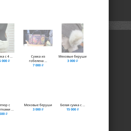
ка с 4 ...
Сумка из
Меховые беруши
5 000
гобелена ...
3 000
q
q
7 000
q
ипюр с
Меховые беруши
Белая сумка с ...
тками ...
3 000
15 000
q
q
500
q