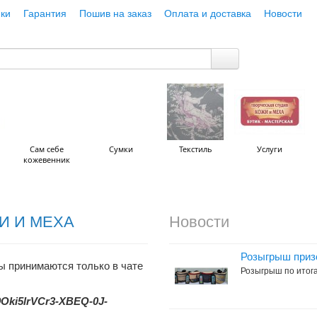
ки
Гарантия
Пошив на заказ
Оплата и доставка
Новости
Сам себе
Сумки
Текстиль
Услуги
кожевенник
И И МЕХА
Новости
Розыгрыш приз
ы принимаются только в чате
Розыгрыш по итога
Y9Oki5lrVCr3-XBEQ-0J-