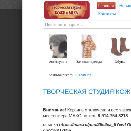
Главная
Новин
Контакты
Аксессуары
Женская одежда
Обувь
SakhMaker.com
>
Главная
ТВОРЧЕСКАЯ СТУДИЯ КОЖ
Внимание!
Корзина отключена и все заказ
мессенжера МАКС по тел.
8-914-754-3213
ссылка
https://max.ru/join/29s8ea_8Yewf
crK4o6QZMw