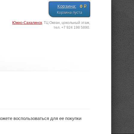
0
Корзина:
q
Корзина пуста
Южно-Сахалинск
, ТЦ Океан, цокольный этаж,
тел. +7 924 198 5890.
можете воспользоваться для ее покупки