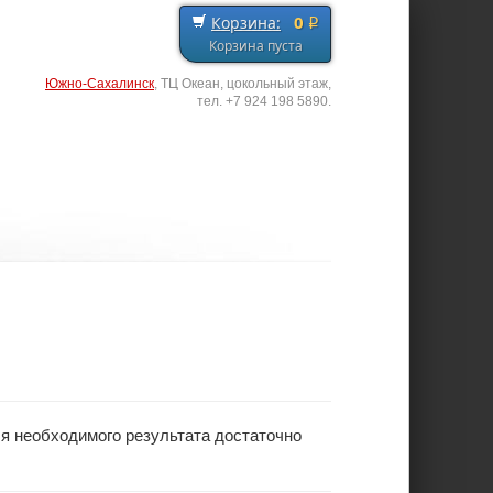
0
Корзина:
q
Корзина пуста
Южно-Сахалинск
, ТЦ Океан, цокольный этаж,
тел. +7 924 198 5890.
я необходимого результата достаточно